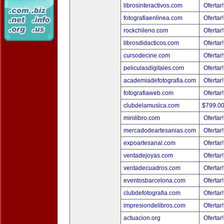
librosinteractivos.com
Ofertar
fotografiaenlinea.com
Ofertar
rockchileno.com
Ofertar
librosdidacticos.com
Ofertar
cursodecine.com
Ofertar
peliculasdigitales.com
Ofertar
academiadefotografia.com
Ofertar
fotografiaweb.com
Ofertar
clubdelamusica.com
$799.0
minilibro.com
Ofertar
mercadodeartesanias.com
Ofertar
expoartesanal.com
Ofertar
ventadejoyas.com
Ofertar
ventadecuadros.com
Ofertar
eventosbarcelona.com
Ofertar
clubdefotografia.com
Ofertar
impresiondelibros.com
Ofertar
actuacion.org
Ofertar