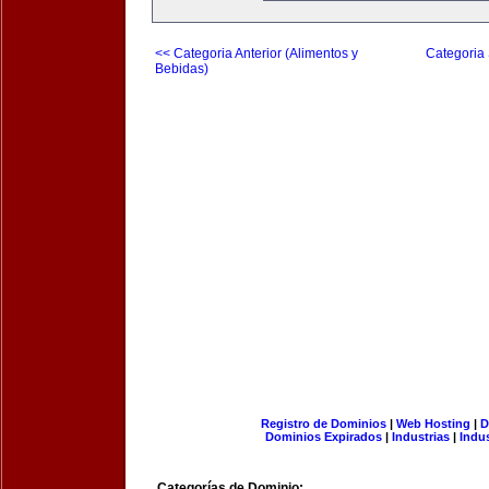
<< Categoria Anterior (Alimentos y
Categoria 
Bebidas)
Registro de Dominios
|
Web Hosting
|
D
Dominios Expirados
|
Industrias
|
Indu
Categorías de Dominio: