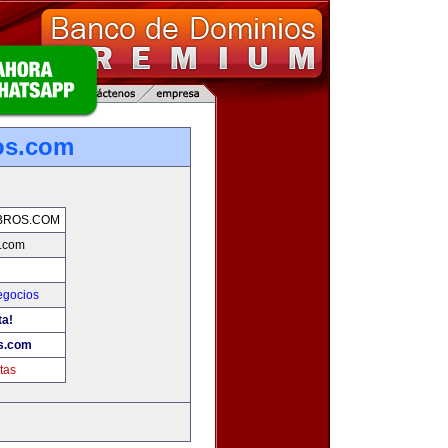
os.com
BROS.COM
s.com
gocios
ta!
os.com
tas