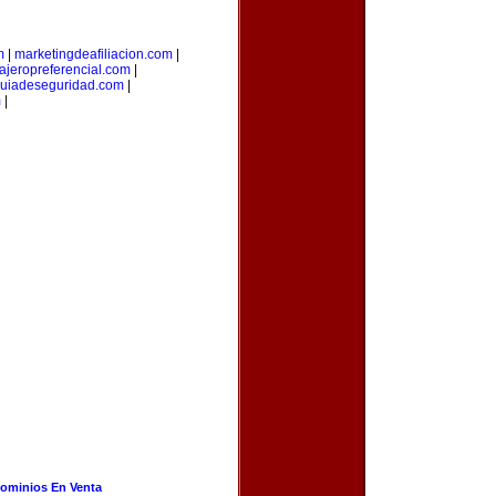
m
|
marketingdeafiliacion.com
|
iajeropreferencial.com
|
uiadeseguridad.com
|
m
|
ominios En Venta