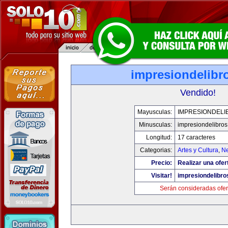
impresiondelibr
Vendido!
Mayusculas:
IMPRESIONDELI
Minusculas:
impresiondelibro
Longitud:
17 caracteres
Categorias:
Artes y Cultura
,
Ne
Precio:
Realizar una ofer
Visitar!
impresiondelibr
Serán consideradas ofer