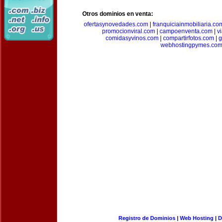
Otros dominios en venta:
ofertasynovedades.com
|
franquiciainmobiliaria.co
promocionviral.com
|
campoenventa.com
|
v
comidasyvinos.com
|
compartirfotos.com
|
g
webhostingpymes.co
Registro de Dominios
|
Web Hosting
|
D