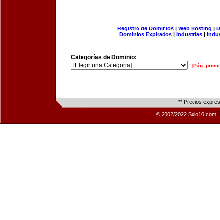
Registro de Dominios
|
Web Hosting
|
D
Dominios Expirados
|
Industrias
|
Indu
Categorías de Dominio:
[Pág. princi
** Precios expre
© 2002/2022 Solo10.com