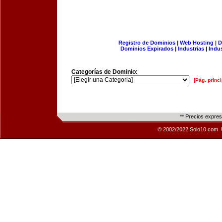
Registro de Dominios
|
Web Hosting
|
D
Dominios Expirados
|
Industrias
|
Indu
Categorías de Dominio:
[Pág. princi
** Precios expre
© 2002/2022 Solo10.com