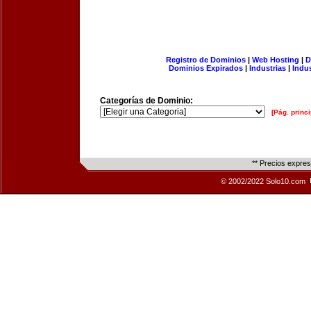
Registro de Dominios
|
Web Hosting
|
D
Dominios Expirados
|
Industrias
|
Indu
Categorías de Dominio:
[Pág. princi
** Precios expre
© 2002/2022 Solo10.com