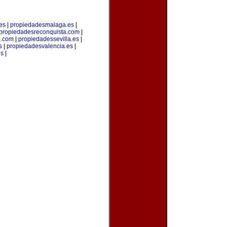
es
|
propiedadesmalaga.es
|
propiedadesreconquista.com
|
o.com
|
propiedadessevilla.es
|
s
|
propiedadesvalencia.es
|
es
|