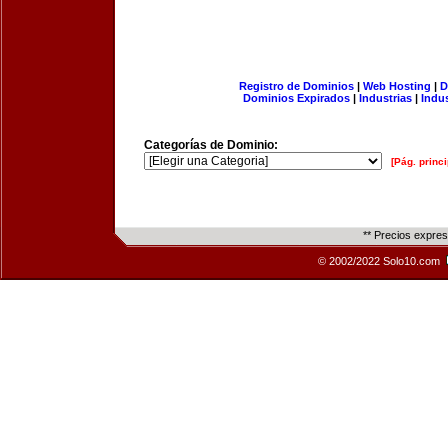
Registro de Dominios
|
Web Hosting
|
D
Dominios Expirados
|
Industrias
|
Indu
Categorías de Dominio:
[Pág. princi
** Precios expre
© 2002/2022 Solo10.com