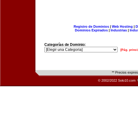
Registro de Dominios
|
Web Hosting
|
D
Dominios Expirados
|
Industrias
|
Indu
Categorías de Dominio:
[Pág. princi
** Precios expre
© 2002/2022 Solo10.com