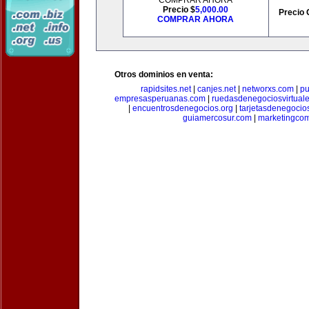
COMPRAR AHORA
Precio $
5,000.00
Precio 
COMPRAR AHORA
Otros dominios en venta:
rapidsites.net
|
canjes.net
|
networxs.com
|
pu
empresasperuanas.com
|
ruedasdenegociosvirtual
|
encuentrosdenegocios.org
|
tarjetasdenegocio
guiamercosur.com
|
marketingcom