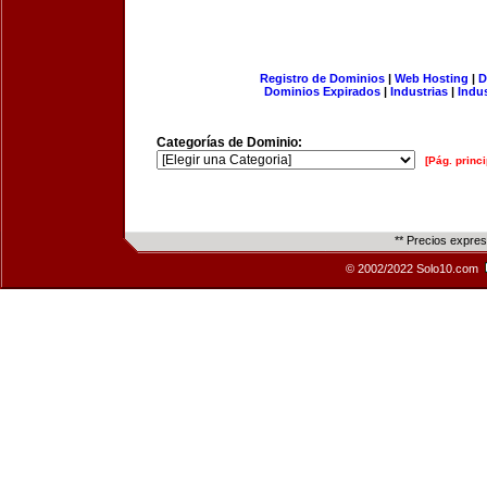
Registro de Dominios
|
Web Hosting
|
D
Dominios Expirados
|
Industrias
|
Indu
Categorías de Dominio:
[Pág. princi
** Precios expre
© 2002/2022 Solo10.com