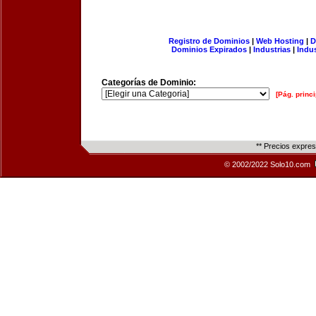
Registro de Dominios
|
Web Hosting
|
D
Dominios Expirados
|
Industrias
|
Indu
Categorías de Dominio:
[Pág. princi
** Precios expre
© 2002/2022 Solo10.com