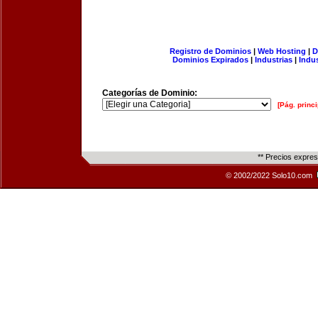
Registro de Dominios
|
Web Hosting
|
D
Dominios Expirados
|
Industrias
|
Indu
Categorías de Dominio:
[Pág. princi
** Precios expre
© 2002/2022 Solo10.com