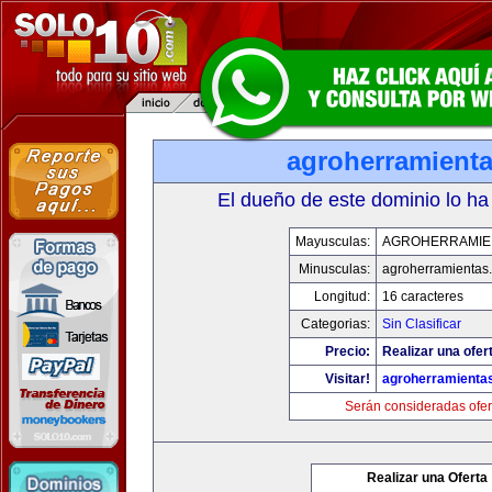
agroherramient
El dueño de este dominio lo ha
Mayusculas:
AGROHERRAMIE
Minusculas:
agroherramientas
Longitud:
16 caracteres
Categorias:
Sin Clasificar
Precio:
Realizar una ofer
Visitar!
agroherramienta
Serán consideradas ofer
Realizar una Oferta