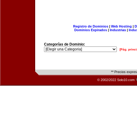
Registro de Dominios
|
Web Hosting
|
D
Dominios Expirados
|
Industrias
|
Indu
Categorías de Dominio:
[Pág. princi
** Precios expre
© 2002/2022 Solo10.com