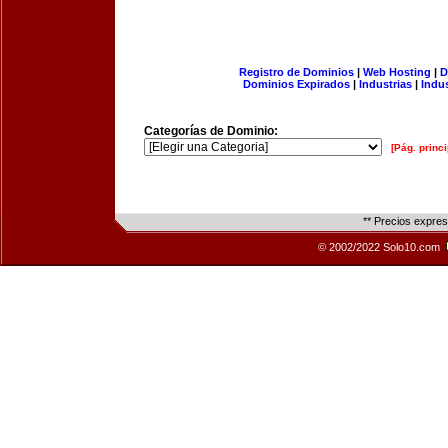
Registro de Dominios
|
Web Hosting
|
D
Dominios Expirados
|
Industrias
|
Indu
Categorías de Dominio:
[Pág. princi
** Precios expre
© 2002/2022 Solo10.com