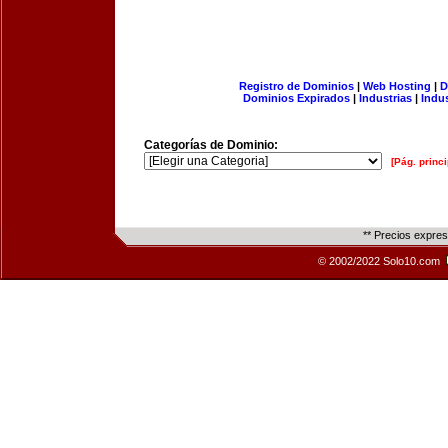
Registro de Dominios
|
Web Hosting
|
D
Dominios Expirados
|
Industrias
|
Indu
Categorías de Dominio:
[Pág. princi
** Precios expre
© 2002/2022 Solo10.com