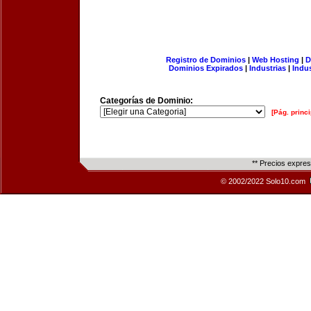
Registro de Dominios
|
Web Hosting
|
D
Dominios Expirados
|
Industrias
|
Indu
Categorías de Dominio:
[Pág. princi
** Precios expre
© 2002/2022 Solo10.com