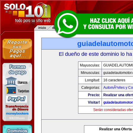
guiadelautomot
El dueño de este dominio lo ha
Mayusculas:
GUIADELAUTOM
Minusculas:
guiadelautomotor
Longitud:
16 caracteres
Categorias:
AutomÃ³viles y C
Precio:
Realizar una ofer
Visitar!
guiadelautomoto
Serán consideradas ofer
Realizar una Oferta