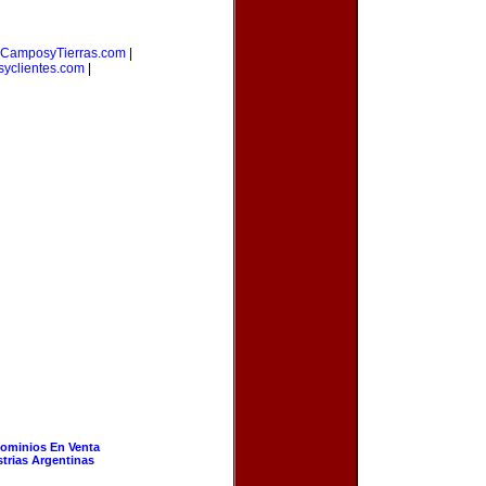
CamposyTierras.com
|
yclientes.com
|
ominios En Venta
strias Argentinas