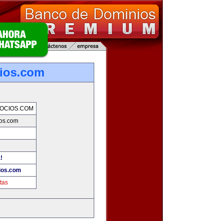
ios.com
OCIOS.COM
os.com
!
ios.com
tas