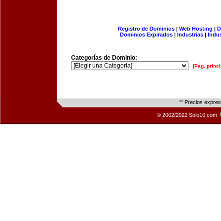
Registro de Dominios
|
Web Hosting
|
D
Dominios Expirados
|
Industrias
|
Indu
Categorías de Dominio:
[Pág. princi
** Precios expre
© 2002/2022 Solo10.com