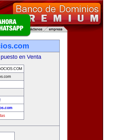
cios.com
 puesto en Venta
GOCIOS.COM
os.com
!
ios.com
tas