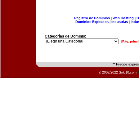
Registro de Dominios
|
Web Hosting
|
D
Dominios Expirados
|
Industrias
|
Indu
Categorías de Dominio:
[Pág. princi
** Precios expre
© 2002/2022 Solo10.com