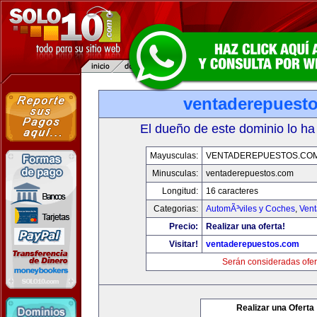
ventaderepuest
El dueño de este dominio lo ha
Mayusculas:
VENTADEREPUESTOS.CO
Minusculas:
ventaderepuestos.com
Longitud:
16 caracteres
Categorias:
AutomÃ³viles y Coches
,
Vent
Precio:
Realizar una oferta!
Visitar!
ventaderepuestos.com
Serán consideradas ofer
Realizar una Oferta