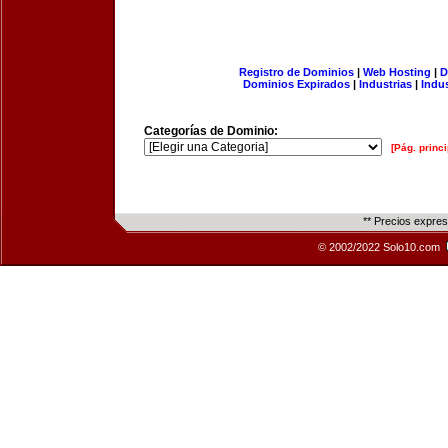
Registro de Dominios
|
Web Hosting
|
D
Dominios Expirados
|
Industrias
|
Indu
Categorías de Dominio:
[Pág. princi
** Precios expre
© 2002/2022 Solo10.com