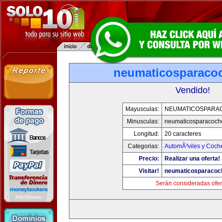
neumaticosparaco
Vendido!
Mayusculas:
NEUMATICOSPARA
Minusculas:
neumaticosparacoch
Longitud:
20 caracteres
Categorias:
AutomÃ³viles y Coch
Precio:
Realizar una oferta!
Visitar!
neumaticosparacoc
Serán consideradas ofer