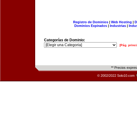
Registro de Dominios
|
Web Hosting
|
D
Dominios Expirados
|
Industrias
|
Indu
Categorías de Dominio:
[Pág. princi
** Precios expre
© 2002/2022 Solo10.com