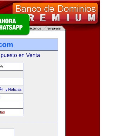
.com
 puesto en Venta
OM
Ã³n y Noticias
!
tas