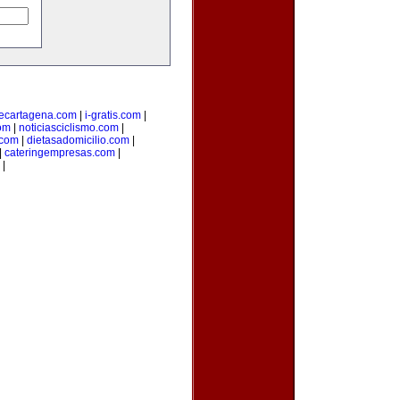
ecartagena.com
|
i-gratis.com
|
om
|
noticiasciclismo.com
|
.com
|
dietasadomicilio.com
|
|
cateringempresas.com
|
|