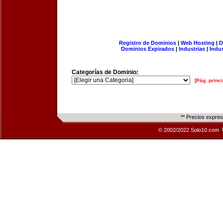
Registro de Dominios
|
Web Hosting
|
D
Dominios Expirados
|
Industrias
|
Indu
Categorías de Dominio:
[Pág. princi
** Precios expre
© 2002/2022 Solo10.com