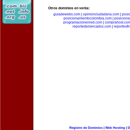
Otros dominios en venta:
guiadewebs.com
|
opinionciudadana.com
|
posi
posicionamientocolombia.com
|
posicion
programacionenred.com
|
comprahost.co
reportedemercados.com
|
reportesf
Registro de Dominios
|
Web Hosting
|
D