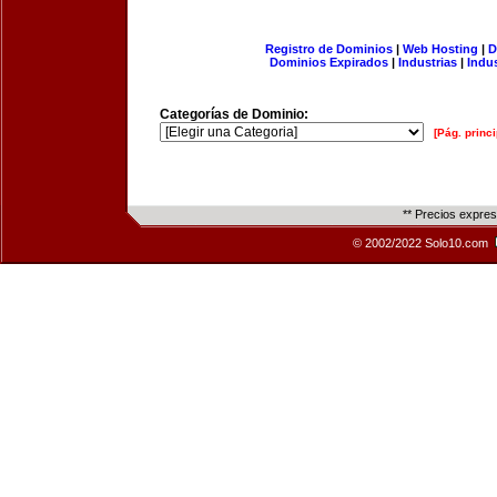
Registro de Dominios
|
Web Hosting
|
D
Dominios Expirados
|
Industrias
|
Indu
Categorías de Dominio:
[Pág. princi
** Precios expre
© 2002/2022 Solo10.com