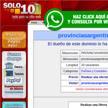
provinciasargent
El dueño de este dominio lo ha
Mayusculas:
PROVINCIASARGE
Minusculas:
provinciasargentina
Longitud:
20 caracteres
Categorias:
PaÃ­ses y Ciudades
Precio:
Realizar una oferta
Visitar!
provinciasargenti
Serán consideradas ofer
Realizar una Oferta