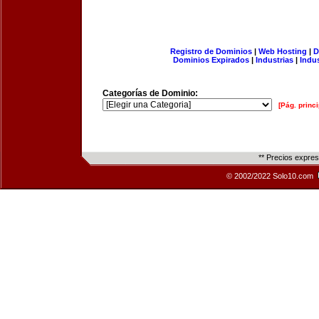
Registro de Dominios
|
Web Hosting
|
D
Dominios Expirados
|
Industrias
|
Indu
Categorías de Dominio:
[Pág. princi
** Precios expre
© 2002/2022 Solo10.com