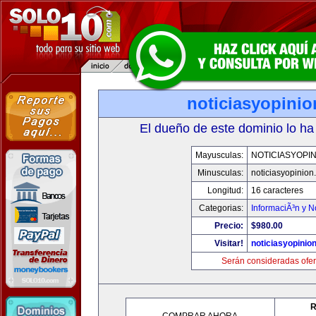
noticiasyopini
El dueño de este dominio lo ha
Mayusculas:
NOTICIASYOPI
Minusculas:
noticiasyopinion
Longitud:
16 caracteres
Categorias:
InformaciÃ³n y N
Precio:
$980.00
Visitar!
noticiasyopinio
Serán consideradas ofer
R