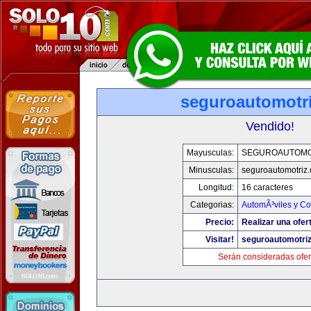
seguroautomotr
Vendido!
Mayusculas:
SEGUROAUTOMO
Minusculas:
seguroautomotriz
Longitud:
16 caracteres
Categorias:
AutomÃ³viles y C
Precio:
Realizar una ofer
Visitar!
seguroautomotri
Serán consideradas ofer