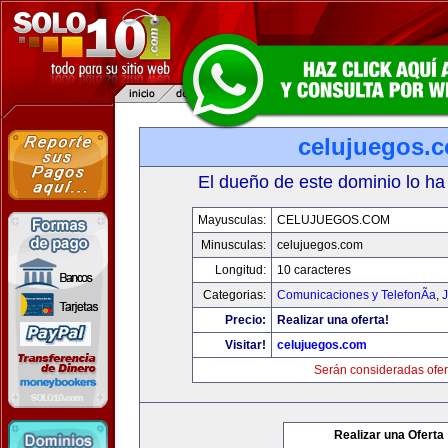
celujuegos.
El dueño de este dominio lo ha
Mayusculas:
CELUJUEGOS.COM
Minusculas:
celujuegos.com
Longitud:
10 caracteres
Categorias:
Comunicaciones y TelefonÃ­a
,
J
Precio:
Realizar una oferta!
Visitar!
celujuegos.com
Serán consideradas ofer
Realizar una Oferta