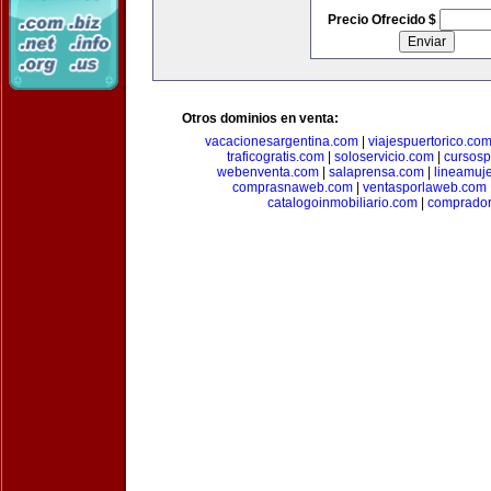
Precio Ofrecido $
Otros dominios en venta:
vacacionesargentina.com
|
viajespuertorico.co
traficogratis.com
|
soloservicio.com
|
cursosp
webenventa.com
|
salaprensa.com
|
lineamuj
comprasnaweb.com
|
ventasporlaweb.com
catalogoinmobiliario.com
|
comprador