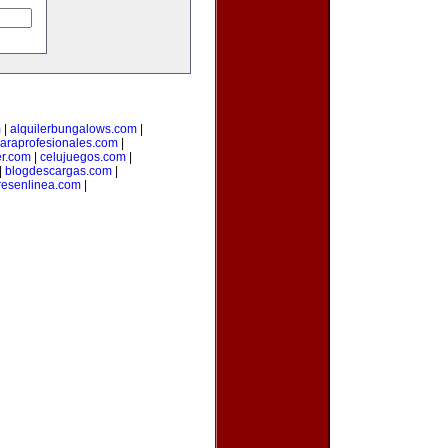
m
|
alquilerbungalows.com
|
araprofesionales.com
|
er.com
|
celujuegos.com
|
|
blogdescargas.com
|
esenlinea.com
|