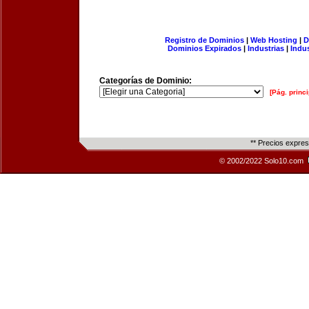
Registro de Dominios
|
Web Hosting
|
D
Dominios Expirados
|
Industrias
|
Indu
Categorías de Dominio:
[Pág. princi
** Precios expre
© 2002/2022 Solo10.com