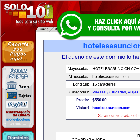
hotelesasuncio
El dueño de este dominio lo ha
Mayusculas:
HOTELESASUNCION.COM
Minusculas:
hotelesasuncion.com
Longitud:
15 caracteres
Categorias:
PaÃ­ses y Ciudades
,
Viajes
Precio:
$550.00
Visitar!
hotelesasuncion.com
Serán consideradas ofer
R