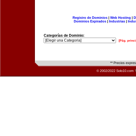
Registro de Dominios
|
Web Hosting
|
D
Dominios Expirados
|
Industrias
|
Indu
Categorías de Dominio:
[Pág. princi
** Precios expre
© 2002/2022 Solo10.com