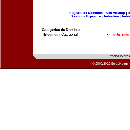
Registro de Dominios
|
Web Hosting
|
D
Dominios Expirados
|
Industrias
|
Indu
Categorías de Dominio:
[Pág. princi
** Precios expre
© 2002/2022 Solo10.com