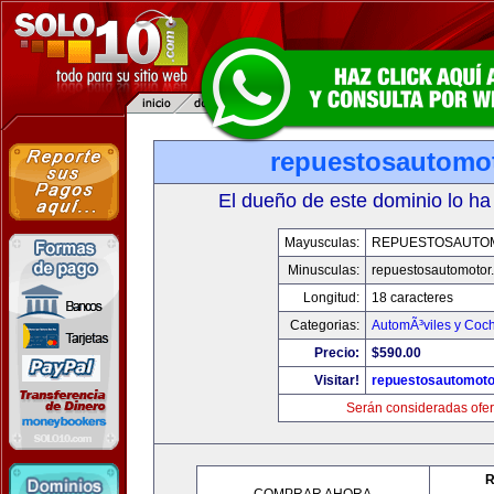
repuestosautomo
El dueño de este dominio lo ha
Mayusculas:
REPUESTOSAUTO
Minusculas:
repuestosautomotor
Longitud:
18 caracteres
Categorias:
AutomÃ³viles y Coc
Precio:
$590.00
Visitar!
repuestosautomoto
Serán consideradas ofer
R