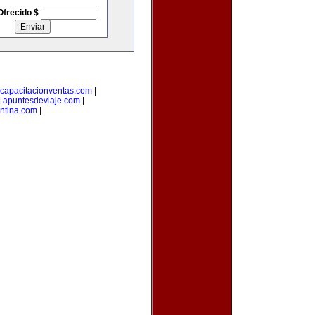
Ofrecido $
capacitacionventas.com
|
|
apuntesdeviaje.com
|
entina.com
|