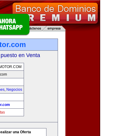
tor.com
 puesto en Venta
MOTOR.COM
.com
hes
,
Negocios
r.com
tas
ealizar una Oferta