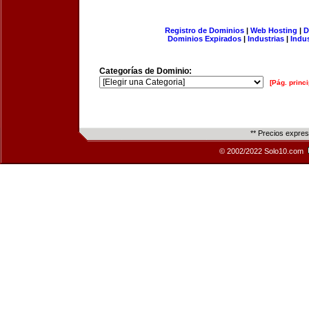
Registro de Dominios
|
Web Hosting
|
D
Dominios Expirados
|
Industrias
|
Indu
Categorías de Dominio:
[Pág. princi
** Precios expre
© 2002/2022 Solo10.com