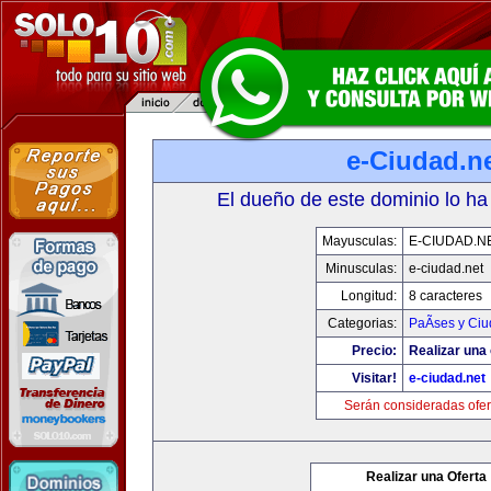
e-Ciudad.n
El dueño de este dominio lo ha
Mayusculas:
E-CIUDAD.N
Minusculas:
e-ciudad.net
Longitud:
8 caracteres
Categorias:
PaÃ­ses y Ci
Precio:
Realizar una 
Visitar!
e-ciudad.net
Serán consideradas ofer
Realizar una Oferta