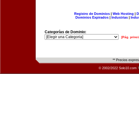
Registro de Dominios
|
Web Hosting
|
D
Dominios Expirados
|
Industrias
|
Indu
Categorías de Dominio:
[Pág. princi
** Precios expre
© 2002/2022 Solo10.com