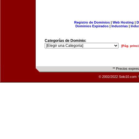
Registro de Dominios
|
Web Hosting
|
D
Dominios Expirados
|
Industrias
|
Indu
Categorías de Dominio:
[Pág. princi
** Precios expre
© 2002/2022 Solo10.com