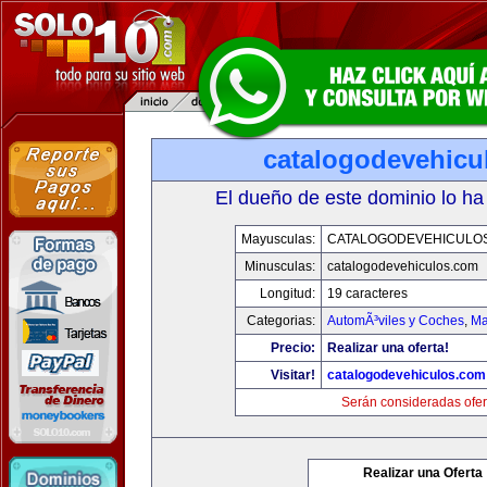
catalogodevehicu
El dueño de este dominio lo ha
Mayusculas:
CATALOGODEVEHICULO
Minusculas:
catalogodevehiculos.com
Longitud:
19 caracteres
Categorias:
AutomÃ³viles y Coches
,
Ma
Precio:
Realizar una oferta!
Visitar!
catalogodevehiculos.com
Serán consideradas ofer
Realizar una Oferta