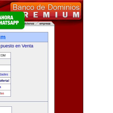
om
 puesto en Venta
COM
udades
oferta!
m
tas