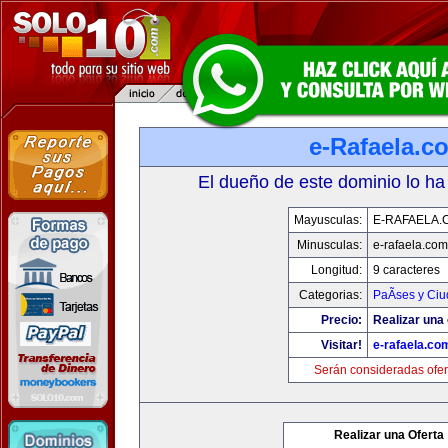
e-Rafaela.c
El dueño de este dominio lo ha
Mayusculas:
E-RAFAELA.
Minusculas:
e-rafaela.com
Longitud:
9 caracteres
Categorias:
PaÃ­ses y Ci
Precio:
Realizar una 
Visitar!
e-rafaela.co
Serán consideradas ofer
Realizar una Oferta