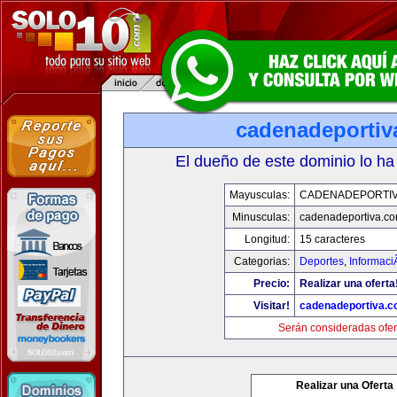
cadenadeportiv
El dueño de este dominio lo ha
Mayusculas:
CADENADEPORTI
Minusculas:
cadenadeportiva.c
Longitud:
15 caracteres
Categorias:
Deportes
,
Informaci
Precio:
Realizar una oferta
Visitar!
cadenadeportiva.
Serán consideradas ofer
Realizar una Oferta