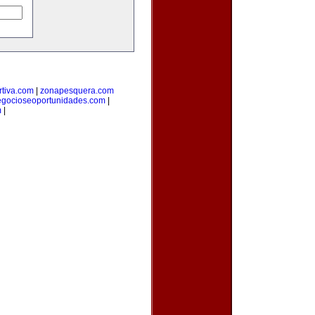
tiva.com
|
zonapesquera.com
egocioseoportunidades.com
|
m
|