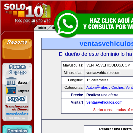
ventasvehiculo
El dueño de este dominio lo ha
Mayusculas:
VENTASVEHICULOS.COM
Minusculas:
ventasvehiculos.com
Longitud:
15 caracteres
Categorias:
AutomÃ³viles y Coches
,
Vent
Precio:
Realizar una oferta!
Visitar!
ventasvehiculos.com
Serán consideradas ofer
Realizar una Oferta