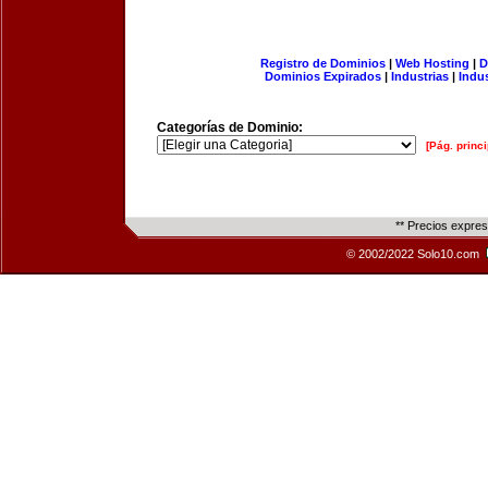
Registro de Dominios
|
Web Hosting
|
D
Dominios Expirados
|
Industrias
|
Indu
Categorías de Dominio:
[Pág. princi
** Precios expre
© 2002/2022 Solo10.com