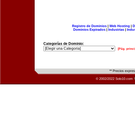
Registro de Dominios
|
Web Hosting
|
D
Dominios Expirados
|
Industrias
|
Indu
Categorías de Dominio:
[Pág. princi
** Precios expre
© 2002/2022 Solo10.com