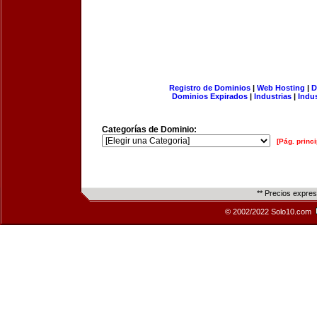
Registro de Dominios
|
Web Hosting
|
D
Dominios Expirados
|
Industrias
|
Indu
Categorías de Dominio:
[Pág. princi
** Precios expre
© 2002/2022 Solo10.com