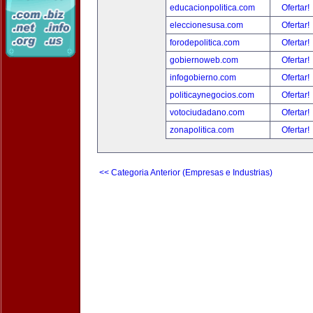
educacionpolitica.com
Ofertar!
eleccionesusa.com
Ofertar!
forodepolitica.com
Ofertar!
gobiernoweb.com
Ofertar!
infogobierno.com
Ofertar!
politicaynegocios.com
Ofertar!
votociudadano.com
Ofertar!
zonapolitica.com
Ofertar!
<< Categoria Anterior (Empresas e Industrias)