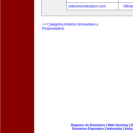
videomonetization.com
Oferta
<< Categoria Anterior (Inmuebles y
Propiedades)
Registro de Dominios
|
Web Hosting
|
D
Dominios Expirados
|
Industrias
|
Indu