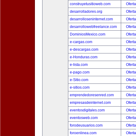
construyetusitioweb.com
Oferta
desarrolladores.org
Oferta
desarrolloseninternet.com
Oferta
desarrollowebfreelance.com
Oferta
DominiosMexico.com
Oferta
e-cargas.com
Oferta
e-descargas.com
Oferta
e-Honduras.com
Oferta
e-lista.com
Oferta
e-pago.com
Oferta
e-Sitio.com
Oferta
e-sitios.com
Oferta
emprendedoresenred.com
Oferta
empresasdeinternet.com
Oferta
eventosdigitales.com
Oferta
eventosweb.com
Oferta
forodeusuarios.com
Oferta
foroenlinea.com
Oferta